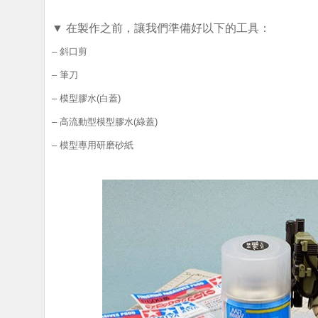
▼ 在製作之前，讓我們準備好以下的工具：
–
斜口剪
–
筆刀
–
模型膠水
(
白蓋
)
–
高流動型模型膠水
(
綠蓋
)
–
模型專用研磨砂紙