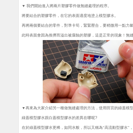
▼
我們開始進入將兩片塑膠零件做無縫處理的程序。
將要結合的塑膠零件，在它的表面適度地塗上模型膠水。
再將兩個要結合的零件，對準卡筍，緊緊壓合，
要稍微用一點力
此時表面會因為推擠而溢出被腐蝕的塑膠，這是正常的現象！
無
▼
再來為大家介紹另一種做無縫處理的方法，使用田宮的綠蓋模
綠蓋模型膠水跟白蓋模型膠水的差異在哪呢
?
在於綠蓋模型膠水更稀，如同水般，所以又稱為“高流動型膠水”