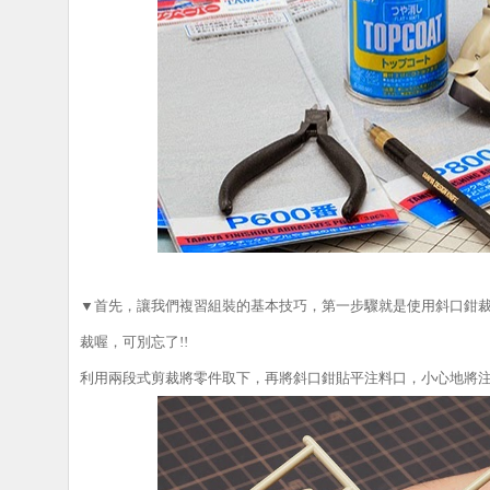
▼
首先，讓我們複習組裝的基本技巧，第一步驟就是使用斜口鉗
裁喔，可別忘了!!
利用兩段式剪裁將零件取下，再將斜口鉗貼平注料口，小心地將