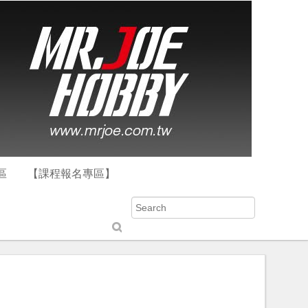
區
【課程報名專區】
S
u
b
m
it