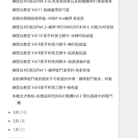
鋼普拉4月新訊Part.3--紅色彗星歸來以及骷髏鋼彈X1重裝襲來
鋼普拉教室 Vol.11 無縫處理技巧篇
密斯特喬開箱簡單報-- HGBF Hi-ν鋼彈 青焰型
鋼普拉4月新訊Part.2--鋼彈 RECONGUISTA IN G 大魄力HG登陸
鋼普拉教室 Vol.10 新手村第七關卡--水轉印貼紙篇
鋼普拉教室 Vol.9新手村第六關卡--轉印貼紙篇
鋼普拉教室 Vol.8新手村第五關卡--貼紙黏貼篇
鋼普拉教室 Vol.7新手村第四關卡--保護漆施作篇
鋼普拉4月新訊Part.1--鋼彈創鬥者系列 強者登場
喜歡鋼彈創鬥者的朋友不可錯過的外傳「鋼彈創鬥者炎」特集
鋼普拉教室 Vol.6新手村第三關卡-補色篇
有概念才夠炫--你應該研究的科幻戰機Vol.2 電玩風格中的戰鬥
機
►
3月
(16)
►
2月
(4)
►
1月
(1)