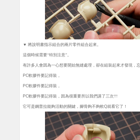
▼
將說明書指示
組合的兩片零件組合起來。
這個時候需要“特別注意”。
有許多人會因為一心想要開始無縫處理，卻在組裝起來才發現，
PC
軟膠件要記得裝
，
PC
軟膠件要記得裝
，
PC
軟膠件要記得裝
，因為很重要所以我們講了三次!!!
它可是鋼普拉能夠活動的關鍵，腳骨夠不夠軟
Q
就看它了！