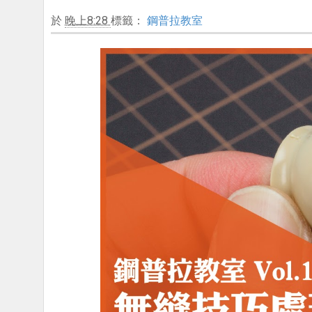
於
晚上8:28
標籤：
鋼普拉教室