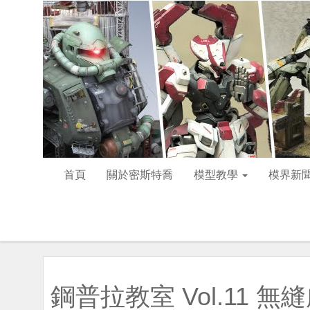
首頁
關於密斯特喬
模型教學
模界新
鋼普拉教室 Vol.11 