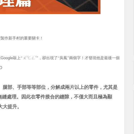
型製作新手村的重要關卡！
在
Google
敲上“ㄨˊㄈㄥˋ”，卻出現了“吳鳳”兩個字！才發現他是最後一個
D
、腿部、手部等等部位，分解成兩片以上的零件，尤其是
無縫處理。因此在零件接合的縫隙，不僅大而且極為顯
大大提升。