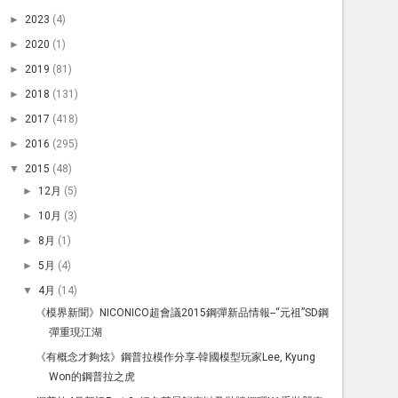
►
2023
(4)
►
2020
(1)
►
2019
(81)
►
2018
(131)
►
2017
(418)
►
2016
(295)
▼
2015
(48)
►
12月
(5)
►
10月
(3)
►
8月
(1)
►
5月
(4)
▼
4月
(14)
《模界新聞》NICONICO超會議2015鋼彈新品情報--“元祖”SD鋼
彈重現江湖
《有概念才夠炫》鋼普拉模作分享-韓國模型玩家Lee, Kyung
Won的鋼普拉之虎