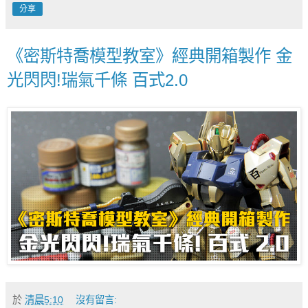
分享
《密斯特喬模型教室》經典開箱製作 金
光閃閃!瑞氣千條 百式2.0
於
清晨5:10
沒有留言: