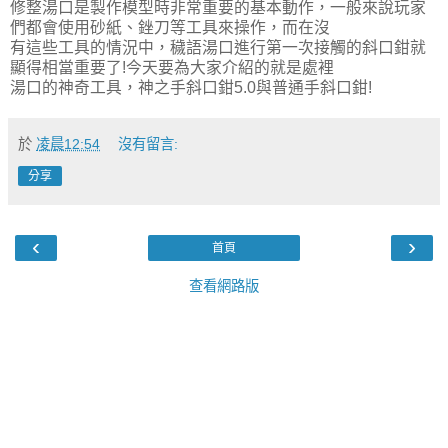
修整湯口是製作模型時非常重要的基本動作，一般來說玩家
們都會使用砂紙、銼刀等工具來操作，而在沒
有這些工具的情況中，穢語湯口進行第一次接觸的斜口鉗就
顯得相當重要了!今天要為大家介紹的就是處裡
湯口的神奇工具，神之手斜口鉗5.0與普通手斜口鉗!
於
凌晨12:54
沒有留言:
分享
‹
›
首頁
查看網路版