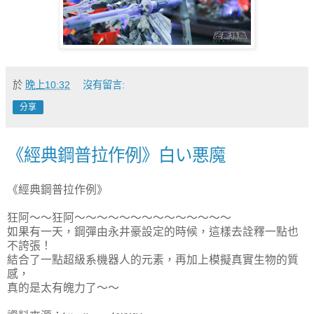
於
晚上10:32
沒有留言:
分享
《經典鋼普拉作例》白い悪魔
《經典鋼普拉作例》
狂阿～～狂阿～～～～～～～～～～～～～～
如果有一天，鋼彈由永井豪設定的時候，這樣去詮釋一點也
不誇張！
結合了一點超級系機器人的元素，再加上模擬真實生物的質
感，
真的是太有魄力了～～