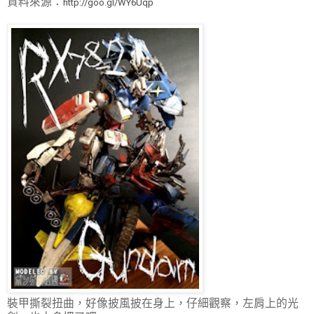
資料來源：
http://goo.gl/WY6Uqp
裝甲撕裂扭曲，好像披風披在身上，仔細觀察，左肩上的光