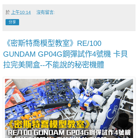
於
上午10:14
沒有留言:
分享
《密斯特喬模型教室》RE/100
GUNDAM GP04G鋼彈試作4號機 卡貝
拉完美開盒--不能說的秘密機體