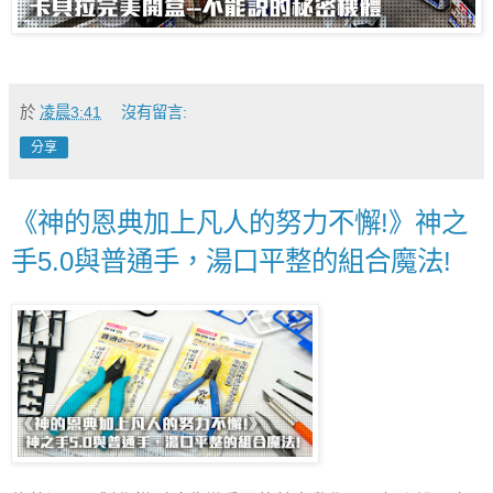
於
凌晨3:41
沒有留言:
分享
《神的恩典加上凡人的努力不懈!》神之
手5.0與普通手，湯口平整的組合魔法!