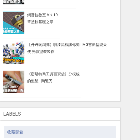
鋼普拉教室 Vol.19
筆塗技基礎之章
【丹丹玩鋼彈】噴漆流程讓你知!! MG雪崩型能天
使 光影塗裝製作
《密斯特喬工具百寶袋》分模線
的剋星─陶瓷刀
LABELS
收藏開箱