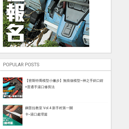
POPULAR POSTS
【密斯特喬模型小撇步】無痕做模型~神之手斜口鉗
+普通手湯口修剪法
鋼普拉教室 Vol.4 新手村第一關
卡--湯口處理篇