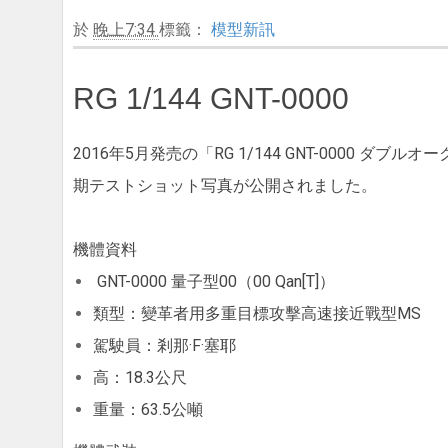
於
晚上7:34
標籤：
模型新訊
RG 1/144 GNT-0000
2016年5月発売の「RG 1/144 GNT-0000
期テストショット写真が公開されました。
機體資料
GNT-0000 量子型00（00 Qan[T]）
類型：變革者用多重目標攻擊高速接近戰型MS
駕駛員：剎那·F·塞耶
高：18.3公尺
重量：63.5公噸