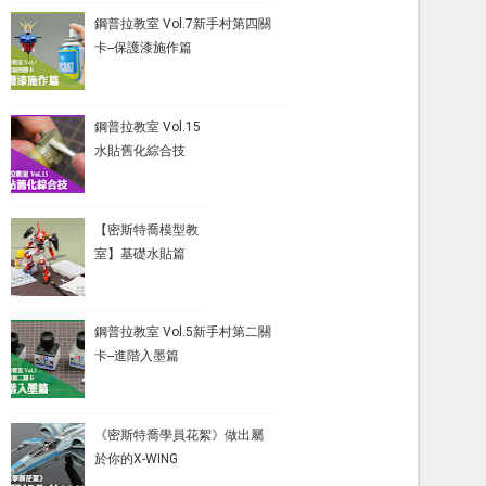
鋼普拉教室 Vol.7新手村第四關
卡--保護漆施作篇
鋼普拉教室 Vol.15
水貼舊化綜合技
【密斯特喬模型教
室】基礎水貼篇
鋼普拉教室 Vol.5新手村第二關
卡--進階入墨篇
《密斯特喬學員花絮》做出屬
於你的X-WING