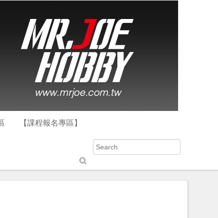
區
【課程報名專區】
S
u
b
m
it