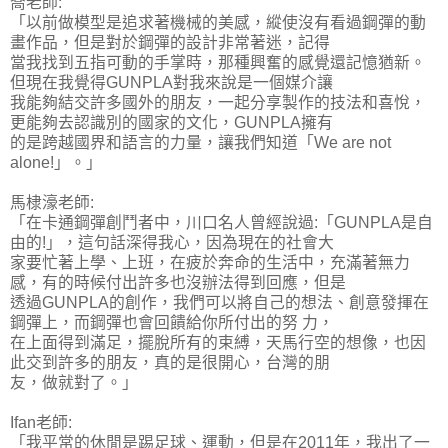
喬老師:
「以前做模型是追求著機械的美感，縱使沒有看過鋼彈的動
畫作品，但是對於鋼彈的設計非常著迷，記得
當我找到五指可動的手掌時，那種興奮的感覺還記憶猶新。
但現在我覺得GUNPLA對我來說是一個媒介讓
我能夠結交許多國外的朋友，一起分享製作的技法和喜悅，
更能夠去認識別的國家的文化，GUNPLA擁有
的是跨越國界和語言的力量，讓我們知道「We are not
alone!」。」
馬棣濠老師:
「在卡通鋼彈創鬥者中，川口名人曾經說過:「GUNPLA是自
由的!」，這句話深得我心，因為現在的社會大
家要忙著上學、上班，在疲於奔命的生活中，充滿著無力
感，有的時候付出許多也沒辦法得到回應，但是
透過GUNPLA的創作，我們可以將自己的想法、創意發揮在
鋼彈上，而鋼彈也會回饋給你所付出的努 力，
在上面得到滿足，擺脫所有的束縛，天馬行空的想像，也因
此交到許多的朋友，真的是很開心，台灣的朋
友，做就對了。」
Ifan老師:
「我平常的休閒是踢足球、運動，但是在2011年，我出了一