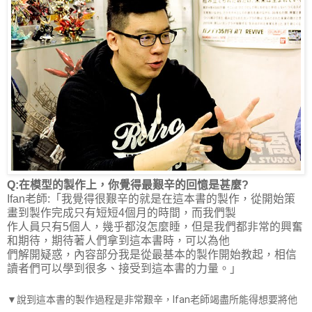
Q:在模型的製作上，你覺得最艱辛的回憶是甚麼?
Ifan老師:「我覺得很艱辛的就是在這本書的製作，從開始策
畫到製作完成只有短短4個月的時間，而我們製
作人員只有5個人，幾乎都沒怎麼睡，但是我們都非常的興奮
和期待，期待著人們拿到這本書時，可以為他
們解開疑惑，內容部分我是從最基本的製作開始教起，相信
讀者們可以學到很多、接受到這本書的力量。」
▼說到這本書的製作過程是非常艱辛，Ifan老師竭盡所能得想要將他