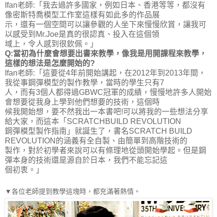
Ifan老師:「我去過許多國家，例如日本、香港等等，都沒有
像密斯特喬模型工作室這樣有如此多的作品展
示，還有一個空間可以讓參觀的人坐下來慢慢欣賞，讓我可
以感受到Mr.Joe是真的很認真、投入在這個領
域上，令人感到很欽佩。」
Q:當初為什麼會想要出書來教學，像我是用開課程來教學，
這樣的想法是怎麼開始的?
Ifan老師:「這要從4年前開始講起，在2012年到2013年間，
我從事鋼彈模型的製作教學，當時的學生只有7
人，而有3個人都得過GBWC冠軍的成績，慢慢地許多人開始
會想要從我身上學到他們想要的技術，這個時
候我開始想，要不然我出一本書吧!可以將我的一些想法分享
給大家，而這本「SCRATCHBUILD REVOLUTION
鋼彈模型製作指南」就誕生了，書名SCRATCH BUILD
REVOLUTION的涵義有全自製、由簡單到高階技術的
製作，對於初學者來說可以有條理地從頭開始學起。但是鋼
彈本身的技術還是源自於日本，我們不能忘記這
個初衷。」
▼各位老師提到教學這塊時，都充滿著熱情。