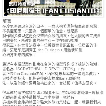
前言
在冷氣團肆虐台灣的日子，一群人抱著滿腔熱血來到台灣，
不畏懼風雨，只因為一個簡單的信念，就是將
製作鋼彈模型這份喜悅帶給喜歡的朋友，他大膽的去完成自
己的夢想，所教出來的學生有三位在GBWC獲
得冠軍，在世界決賽中一位獲得世界冠軍和一位亞軍的佳
績，這是印尼鋼彈王 Ifan Cusianto，用熱情和耐
心培育出來的成果。
最近有本模型製作指南在台灣的模型界造成了搶購的熱潮，
書名為「SCRATCHBUILD REVOLUTION」，作
者正是Ifan Cusianto老師，內容從最基本的一些觀念教起，
最後帶到技法，能夠完整的去揣摩Ifan老師的想
法，以及他經年累月建構出來的一套技藝，值得去研究。
很幸運的這次邀請到印尼鋼彈王Ifan老師和香港鋼彈王馬棣濠
老師來到密斯特喬模型工作室參觀，竟然有
這樣的機會能夠將國外強大的能力集結在一起，就讓我們來