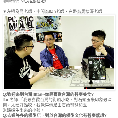
聊聊他們的心路旅程吧!
▼左邊為喬老師，中間為Ifan老師，右邊為馬棣濠老師
Q:歡迎來到台灣!!Ifan~你最喜歡台灣的甚麼美食?
Ifan老師:「我最喜歡台灣的街頭小吃，對石頭玉米印象最深
刻，太硬好難咬，我覺得他是由石頭爸爸和玉
米媽媽生出來的小孩。」
Q:去過許多的模型店，對於台灣的模型文化有甚麼感想?