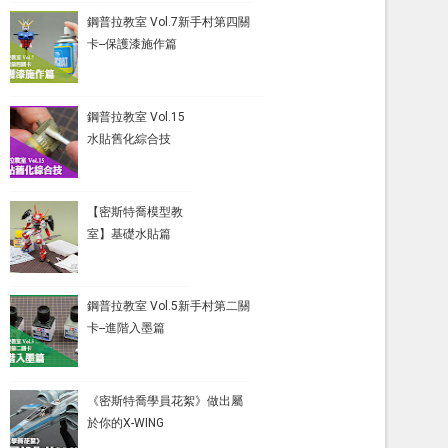
鋼普拉教室 Vol.7新手村第四關
卡--保護漆施作篇
鋼普拉教室 Vol.15
水貼舊化綜合技
【密斯特喬模型教
室】基礎水貼篇
鋼普拉教室 Vol.5新手村第二關
卡--進階入墨篇
《密斯特喬學員花絮》做出屬
於你的X-WING