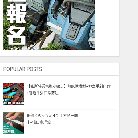
POPULAR POSTS
【密斯特喬模型小撇步】無痕做模型~神之手斜口鉗
+普通手湯口修剪法
鋼普拉教室 Vol.4 新手村第一關
卡--湯口處理篇