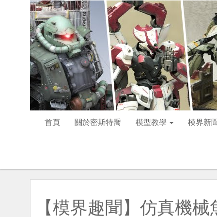
首頁
關於密斯特喬
模型教學
模界新
【模界趣聞】仿真機械