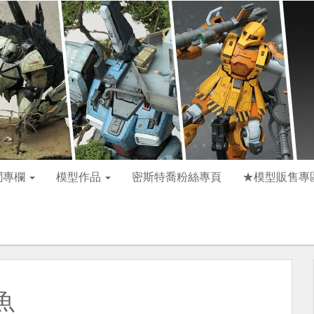
聞專欄
模型作品
密斯特喬粉絲專頁
★模型販售專
魚