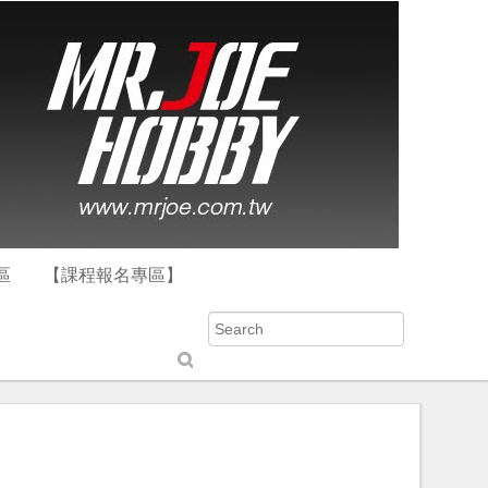
區
【課程報名專區】
S
u
b
m
it