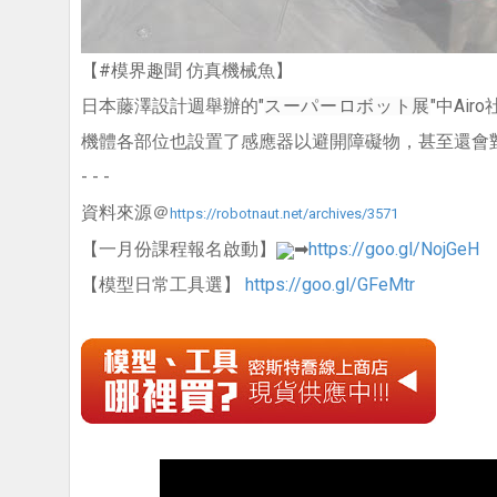
【#模界趣聞 仿真機械魚】
日本藤澤設計週舉辦的"
"中Ai
スーパーロボット展
機體各部位也設置了感應器以避開障礙物，甚至還會
- - -
資料來源＠
https://robotnaut.net/archives/3571
【一月份課程報名啟動】
➡
https://goo.gl/NojGeH
【模型日常工具選】
https://goo.gl/GFeMtr