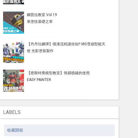
鋼普拉教室 Vol.19
筆塗技基礎之章
【丹丹玩鋼彈】噴漆流程讓你知!! MG雪崩型能天
使 光影塗裝製作
【密斯特喬模型教室】簡易噴罐的使用
EASY PAINTER
LABELS
收藏開箱