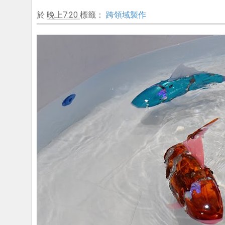
於
晚上7:20
標籤：
跨領域製作