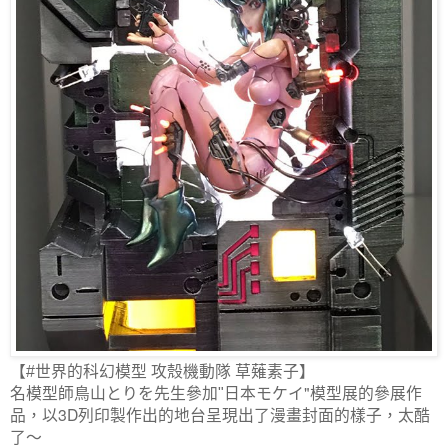
【#世界的科幻模型 攻殼機動隊 草薙素子】
日本モケイ"模型展的參展作
名模型師鳥山とりを先生參加"
品，以3D列印製作出的地台呈現出了漫畫封面的樣子，太酷
了～