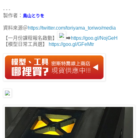
- - -
製作者：
鳥山とりを
資料來源＠
https://twitter.com/toriyama_toriwo/media
【一月份課程報名啟動】
➡
https://goo.gl/NojGeH
【模型日常工具選】
https://goo.gl/GFeMtr