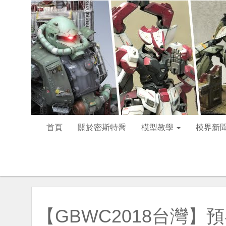
首頁
關於密斯特喬
模型教學
模界新
【GBWC2018台灣】