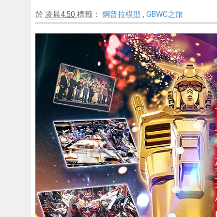
於
凌晨4:50
標籤：
鋼普拉模型
,
GBWC之旅