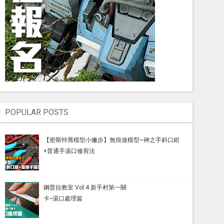
POPULAR POSTS
【密斯特喬模型小撇步】無痕做模型~神之手斜口鉗
+普通手湯口修剪法
鋼普拉教室 Vol.4 新手村第一關
卡--湯口處理篇