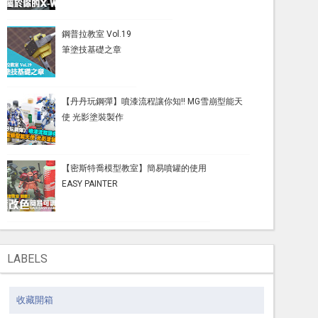
鋼普拉教室 Vol.19
筆塗技基礎之章
【丹丹玩鋼彈】噴漆流程讓你知!! MG雪崩型能天
使 光影塗裝製作
【密斯特喬模型教室】簡易噴罐的使用
EASY PAINTER
LABELS
收藏開箱