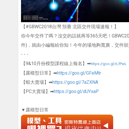
【#GBWC2018台灣 預賽 北區交件現場速報！】
你今年交件了嗎？沒交的話就再等365天吧！GBWC201
件)，就由小編報給你知！今年的場地夠寬廣，交件狀況
- - -
【9&10月份模型課程線上報名】➡
https://goo.gl/rLfPwL
【露模型日常】➡
https://goo.gl/GFeMtr
【蝦大賣場】➡
https://goo.gl/7aZXNA
【PC大賣場】➡
https://goo.gl/dUYxaP
▼露模型日常