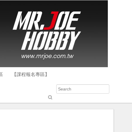
區
【課程報名專區】
S
u
b
m
it