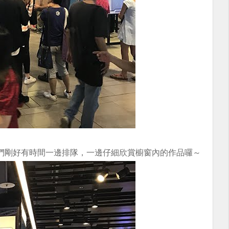
們剛好有時間一邊排隊，一邊仔細欣賞櫥窗內的作品囉～