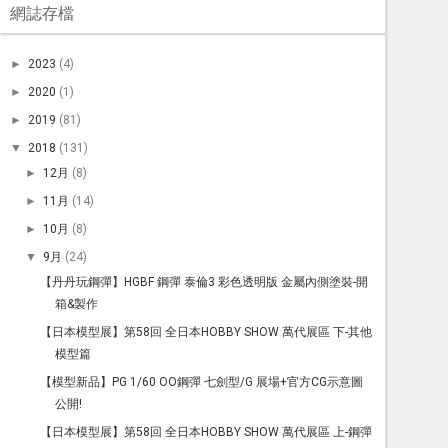
網誌存檔
►
2023
(4)
►
2020
(1)
►
2019
(81)
▼
2018
(131)
►
12月
(8)
►
11月
(14)
►
10月
(8)
▼
9月
(24)
【丹丹玩鋼彈】HGBF 鋼彈 泰倫3 彩色透明版 金屬內側塗裝-開
箱&製作
【日本模型展】第58回 全日本HOBBY SHOW 萬代展區 下-其他
模型篇
【模型新品】PG 1/60 OO鋼彈 七劍型/G 展場+官方CG示意圖
公開!
【日本模型展】第58回 全日本HOBBY SHOW 萬代展區 上-鋼彈