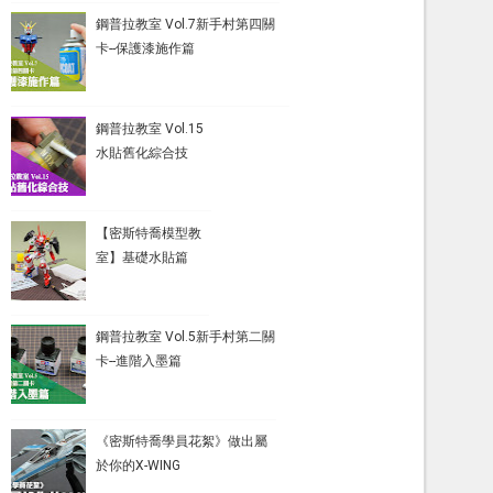
鋼普拉教室 Vol.7新手村第四關
卡--保護漆施作篇
鋼普拉教室 Vol.15
水貼舊化綜合技
【密斯特喬模型教
室】基礎水貼篇
鋼普拉教室 Vol.5新手村第二關
卡--進階入墨篇
《密斯特喬學員花絮》做出屬
於你的X-WING