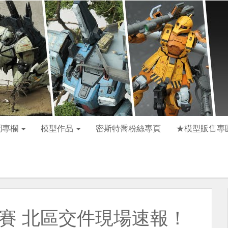
聞專欄
模型作品
密斯特喬粉絲專頁
★模型販售專
預賽 北區交件現場速報！