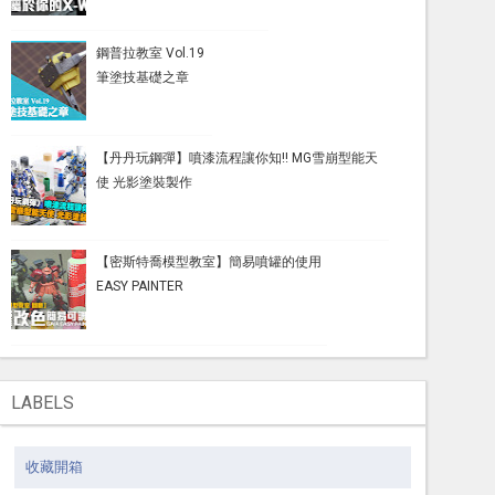
鋼普拉教室 Vol.19
筆塗技基礎之章
【丹丹玩鋼彈】噴漆流程讓你知!! MG雪崩型能天
使 光影塗裝製作
【密斯特喬模型教室】簡易噴罐的使用
EASY PAINTER
LABELS
收藏開箱