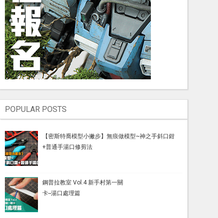
POPULAR POSTS
【密斯特喬模型小撇步】無痕做模型~神之手斜口鉗
+普通手湯口修剪法
鋼普拉教室 Vol.4 新手村第一關
卡--湯口處理篇