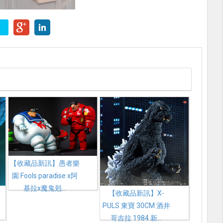
【收藏品新訊】愚者樂
園 Fools paradise x阿
基拉x魔鬼剋...
【收藏品新訊】X-
PULS 東寶 30CM 酒井
哥吉拉 1984 新...