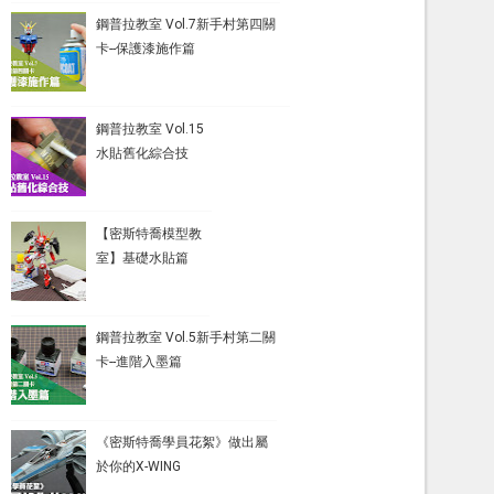
鋼普拉教室 Vol.7新手村第四關
卡--保護漆施作篇
鋼普拉教室 Vol.15
水貼舊化綜合技
【密斯特喬模型教
室】基礎水貼篇
鋼普拉教室 Vol.5新手村第二關
卡--進階入墨篇
《密斯特喬學員花絮》做出屬
於你的X-WING