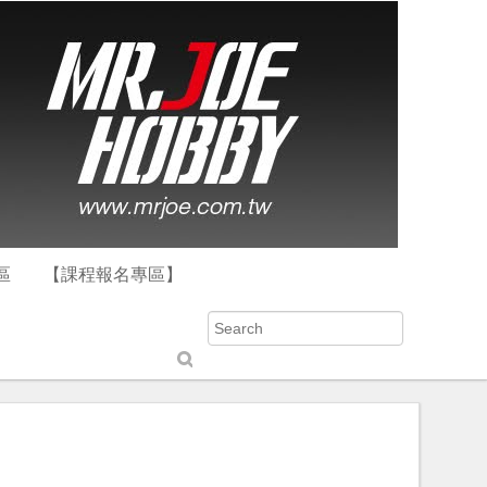
區
【課程報名專區】
S
u
b
m
it