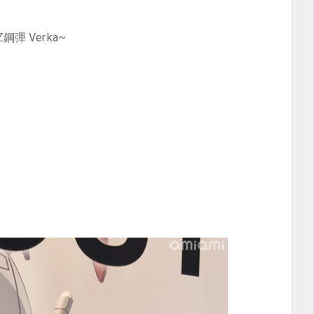
彈 Ver.ka~