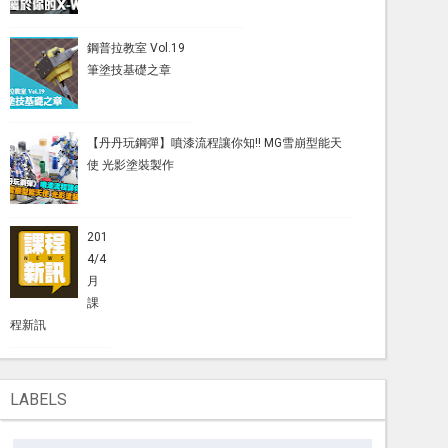
鋼普拉教室 Vol.19
筆塗技基礎之章
【丹丹玩鋼彈】噴漆流程讓你知!! MG雪崩型能天
使 光影塗裝製作
201
4/4
月
課
程新訊
LABELS