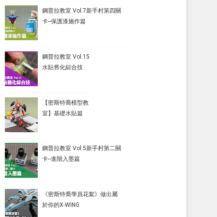
鋼普拉教室 Vol.7新手村第四關
卡--保護漆施作篇
鋼普拉教室 Vol.15
水貼舊化綜合技
【密斯特喬模型教
室】基礎水貼篇
鋼普拉教室 Vol.5新手村第二關
卡--進階入墨篇
《密斯特喬學員花絮》做出屬
於你的X-WING