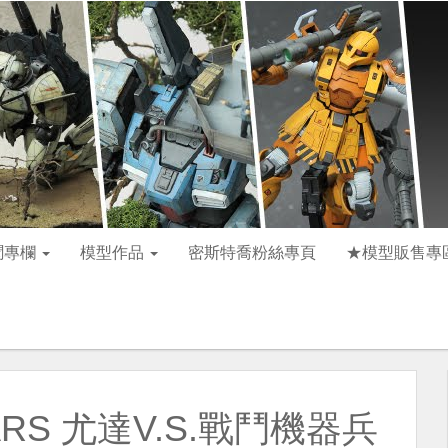
聞專欄
模型作品
密斯特喬粉絲專頁
★模型販售專
RS 尤達V.S.戰鬥機器兵