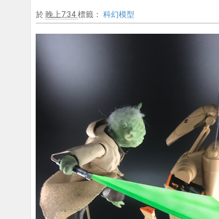
於
晚上7:34
標籤：
科幻模型