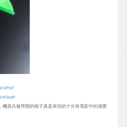
gl/UjPqxf
gl/N5eqBf
，機器兵被劈開的樣子真是表現的十分有電影中的感覺