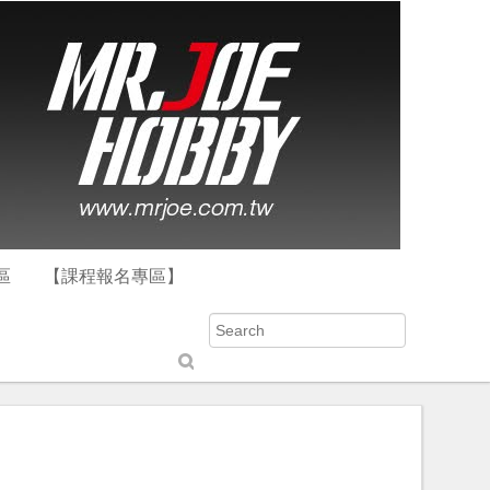
區
【課程報名專區】
S
u
b
m
it