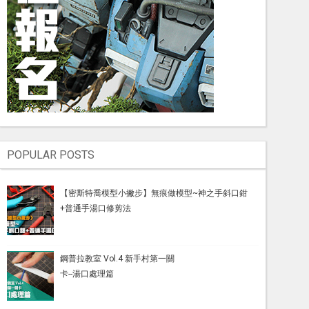
POPULAR POSTS
【密斯特喬模型小撇步】無痕做模型~神之手斜口鉗
+普通手湯口修剪法
鋼普拉教室 Vol.4 新手村第一關
卡--湯口處理篇