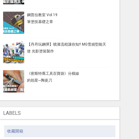
鋼普拉教室 Vol.19
筆塗技基礎之章
【丹丹玩鋼彈】噴漆流程讓你知!! MG雪崩型能天
使 光影塗裝製作
《密斯特喬工具百寶袋》分模線
的剋星─陶瓷刀
LABELS
收藏開箱