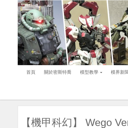
首頁
關於密斯特喬
模型教學
模界新
【機甲科幻】 Wego V