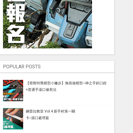
POPULAR POSTS
【密斯特喬模型小撇步】無痕做模型~神之手斜口鉗
+普通手湯口修剪法
鋼普拉教室 Vol.4 新手村第一關
卡--湯口處理篇