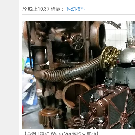
於
晚上10:37
標籤：
科幻模型
【#機甲科幻 Wego Ver.蒸汽火車頭】