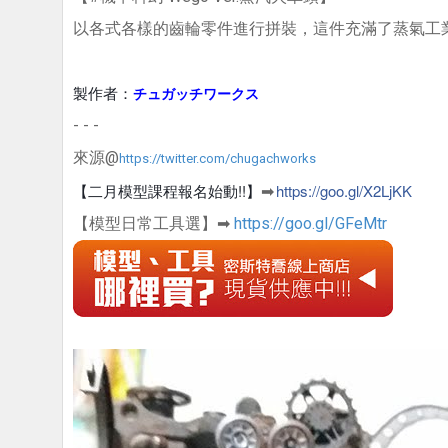
以各式各樣的齒輪零件進行拼裝，這件充滿了蒸氣工
製作者：
チュガッチワークス
- - -
來源@
https://twitter.com/chugachworks
【二月模型課程報名始動!!】
https://goo.gl/X2LjKK
➡
【模型日常工具選】➡
https://goo.gl/GFeMtr