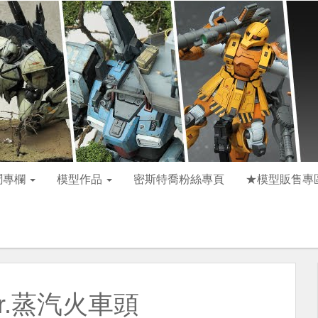
聞專欄
模型作品
密斯特喬粉絲專頁
★模型販售專
er.蒸汽火車頭