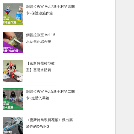
鋼普拉教室 Vol.7新手村第四關
卡--保護漆施作篇
鋼普拉教室 Vol.15
水貼舊化綜合技
【密斯特喬模型教
室】基礎水貼篇
鋼普拉教室 Vol.5新手村第二關
卡--進階入墨篇
《密斯特喬學員花絮》做出屬
於你的X-WING