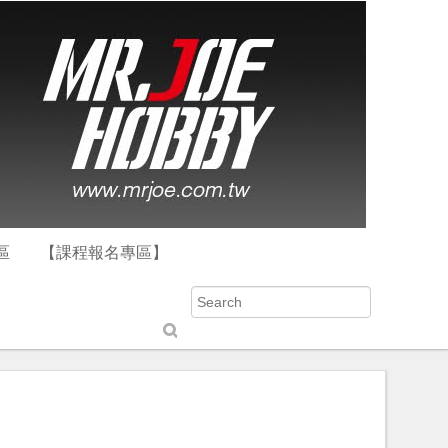
區
【課程報名專區】
S
u
b
m
it