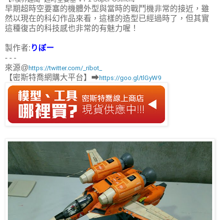
】
早期超時空要塞的機體外型與當時的戰鬥機非常的接近，雖
然以現在的科幻作品來看，這樣的造型已經過時了，但其實
這種復古的科技感也非常的有魅力喔！
製作者:
りぼー
- - -
來源@
https://twitter.com/_ribot_
【密斯特喬網購大平台】➡
https://goo.gl/tlGyW9