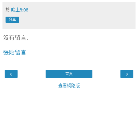
於
晚上8:08
分享
沒有留言:
張貼留言
‹
›
首頁
查看網路版