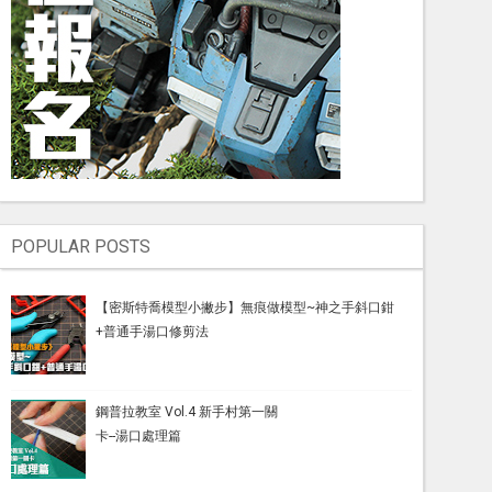
POPULAR POSTS
【密斯特喬模型小撇步】無痕做模型~神之手斜口鉗
+普通手湯口修剪法
鋼普拉教室 Vol.4 新手村第一關
卡--湯口處理篇