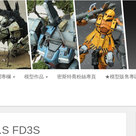
聞專欄
模型作品
密斯特喬粉絲專頁
★模型販售專
S FD3S