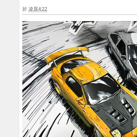
於
凌晨4:22