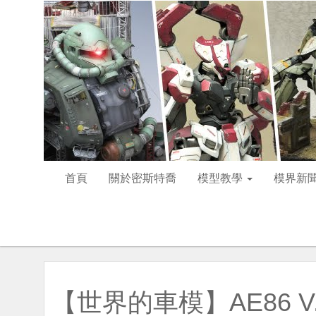
首頁
關於密斯特喬
模型教學
模界新
【世界的車模】AE86 V.