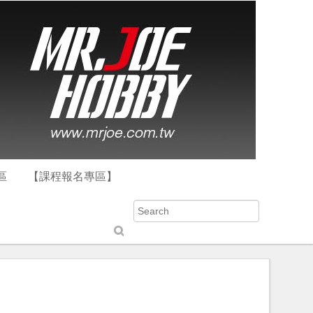
區
【課程報名專區】
S
u
b
m
it