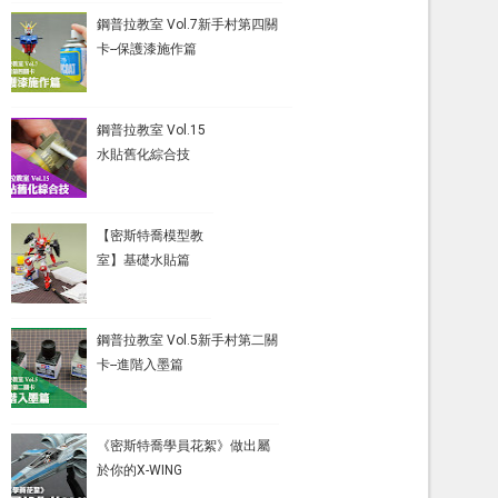
鋼普拉教室 Vol.7新手村第四關
卡--保護漆施作篇
鋼普拉教室 Vol.15
水貼舊化綜合技
【密斯特喬模型教
室】基礎水貼篇
鋼普拉教室 Vol.5新手村第二關
卡--進階入墨篇
《密斯特喬學員花絮》做出屬
於你的X-WING