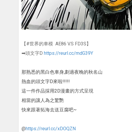
【
#世界的車模
AE86 V.S FD3S
】
➡頭文字D
https://reurl.cc/mdG39Y
那熟悉的黑白色車身,劃過夜晚的秋名山
熱血的頭文字D來啦!!!!!
這一件作品採用2D漫畫的方式呈現
相當的讓人為之驚艷
快來跟著拓海去送豆腐吧~
@
https://reurl.cc/xDOQZN