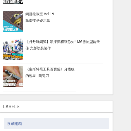
鋼普拉教室 Vol.19
筆塗技基礎之章
【丹丹玩鋼彈】噴漆流程讓你知!! MG雪崩型能天
使 光影塗裝製作
《密斯特喬工具百寶袋》分模線
的剋星─陶瓷刀
LABELS
收藏開箱