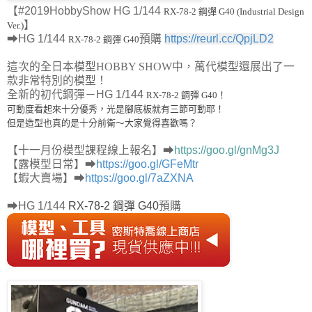
【
#2019HobbyShow HG 1/144
RX-78-2 鋼彈 G40 (Industrial Design
】
Ver.)
➡
HG 1/144
預購
https://reurl.cc/QpjLD2
RX-78-2 鋼彈 G40
這次的全日本模型
HOBBY SHOW中，萬代模型還展出了一
款非常特別的模型！
全新的初代鋼彈－HG 1/144
RX-78-2 鋼彈 G40！
可動度看起來十分優秀，光是腳底板就有三節可動耶！
但是造型也真的是十分前衛～大家覺得喜歡嗎？
【十一月份模型課程線上報名】➡
https://goo.gl/gnMg3J
【露模型日常】➡
https://goo.gl/GFeMtr
【蝦大賣場】➡
https://goo.gl/7aZXNA
➡
HG 1/144
RX-78-2 鋼彈 G40
預購