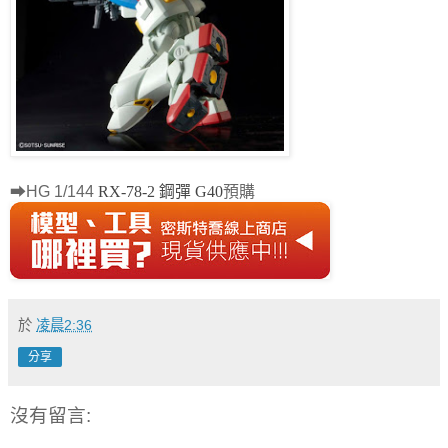
➡
預購
HG 1/144
RX-78-2 鋼彈 G40
於
凌晨2:36
分享
沒有留言: