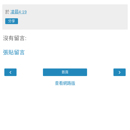
於
凌晨4:19
分享
沒有留言:
張貼留言
‹
›
首頁
查看網路版