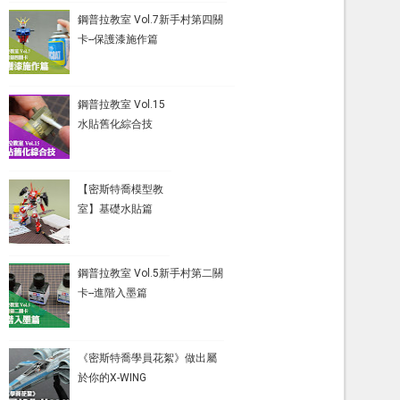
鋼普拉教室 Vol.7新手村第四關
卡--保護漆施作篇
鋼普拉教室 Vol.15
水貼舊化綜合技
【密斯特喬模型教
室】基礎水貼篇
鋼普拉教室 Vol.5新手村第二關
卡--進階入墨篇
《密斯特喬學員花絮》做出屬
於你的X-WING