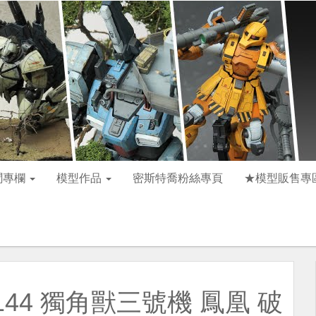
聞專欄
模型作品
密斯特喬粉絲專頁
★模型販售專
144 獨角獸三號機 鳳凰 破