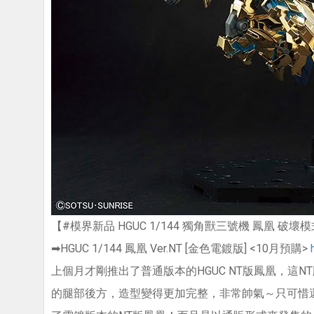
【#模界新品 HGUC 1/144 獨角獸三號機 鳳凰 破壞模式 
➡HGUC 1/144 鳳凰 Ver.NT [金色電鍍版] <10月預購>
上個月才剛推出了普通版本的HGUC NT版鳳凰，這
的腿部後方，造型變得更加完整，非常帥氣～只可惜