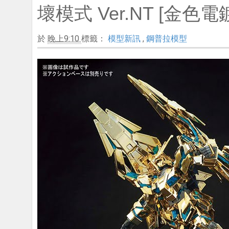
壞模式 Ver.NT [金色電
於
晚上9:10
標籤：
模型新訊
,
鋼普拉模型