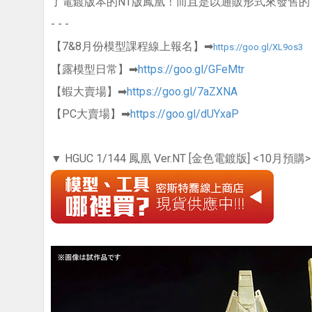
了電鍍版本的NT版鳳凰！而且是以通販形式來發售
- - -
【7&8月份模型課程線上報名】➡
https://goo.gl/XL9os3
【露模型日常】➡
https://goo.gl/GFeMtr
【蝦大賣場】➡
https://goo.gl/7aZXNA
【PC大賣場】➡
https://goo.gl/dUYxaP
▼ HGUC 1/144 鳳凰 Ver.NT [金色電鍍版] <10月預購>