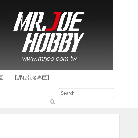
區
【課程報名專區】
S
u
b
m
it