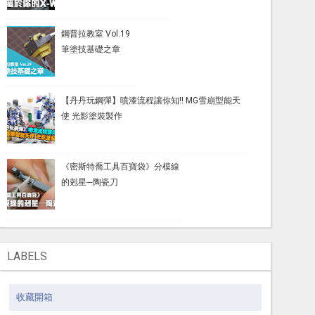
鋼普拉教室 Vol.19
筆塗技基礎之章
【丹丹玩鋼彈】噴漆流程讓你知!! MG雪崩型能天
使 光影塗裝製作
《密斯特喬工具百寶袋》分模線
的剋星─陶瓷刀
LABELS
收藏開箱