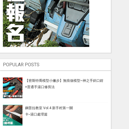
POPULAR POSTS
【密斯特喬模型小撇步】無痕做模型~神之手斜口鉗
+普通手湯口修剪法
鋼普拉教室 Vol.4 新手村第一關
卡--湯口處理篇