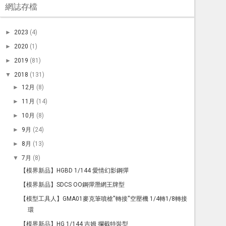
網誌存檔
►
2023
(4)
►
2020
(1)
►
2019
(81)
▼
2018
(131)
►
12月
(8)
►
11月
(14)
►
10月
(8)
►
9月
(24)
►
8月
(13)
▼
7月
(8)
【模界新品】HGBD 1/144 愛情幻影鋼彈
【模界新品】SDCS OO鋼彈潛網王牌型
【模型工具人】GMA01麥克筆噴槍''轉接''空壓機 1/4轉1/8轉接
環
【模界新品】HG 1/144 吉姆 攔截特裝型