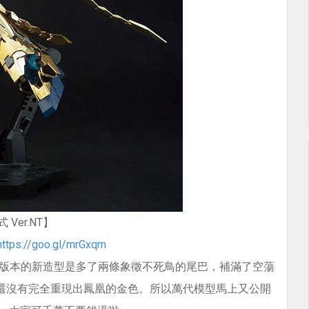
Ver.NT】
https://goo.gl/mrGxqm
NT版本的新造型是多了兩條象徵不死鳥的尾巴，補滿了空蕩
還沒有完全重現出鳳凰的金色。所以萬代模型馬上又公開