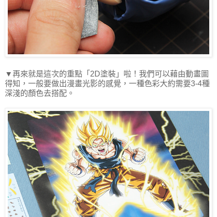
▼再來就是這次的重點「
2D
塗裝」啦！我們可以藉由動畫圖
得知，一般要做出漫畫光影的感覺，一種色彩大約需要
3-4
種
深淺的顏色去搭配。