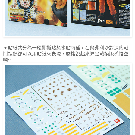
.
▼貼紙共分為一般撕撕貼與水貼兩種，在與弗利沙對決的戰
鬥損傷都可以用貼紙來表現，嚴格說起來算是戰損版孫悟空
啊
~