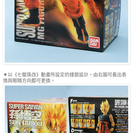
▼以《七龍珠改》動畫所設定的樣貌設計，由右圖可看出表
情與眼睛方向都可更換。