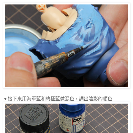
▼接下來用海軍藍和終極藍做混色，調出陰影的顏色