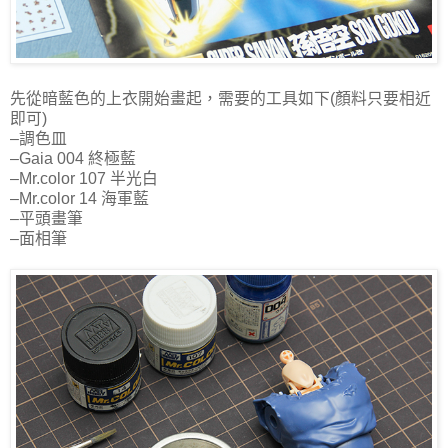
先從暗藍色的上衣開始畫起，需要的工具如下
(
顏料只要相近
即可
)
–調色皿
–
Gaia 004
終極藍
–
Mr.color 107
半光白
–
Mr.color 14
海軍藍
–平頭畫筆
–面相筆