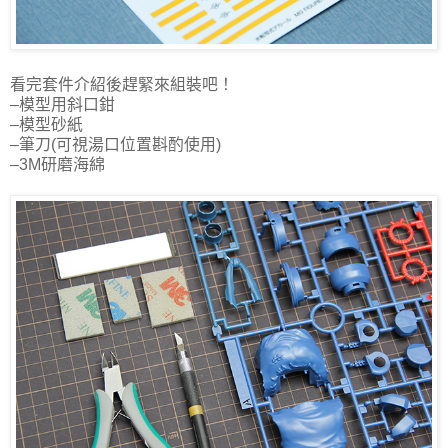
看完套件介紹後趕緊來組裝吧！
–模型用斜口鉗
–模型砂紙
–筆刀
(
可視湯口位置斟酌使用
)
–
3M
研磨海綿