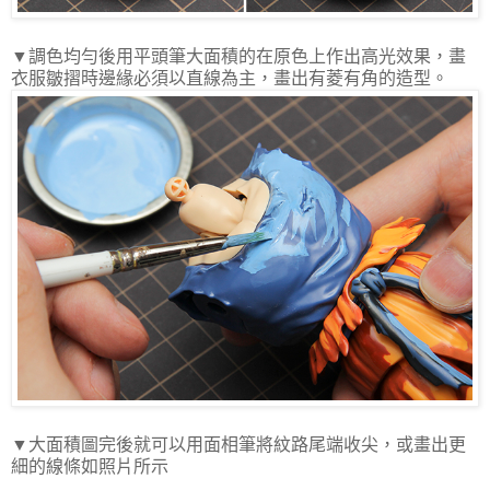
▼調色均勻後用平頭筆大面積的在原色上作出高光效果，畫
衣服皺摺時邊緣必須以直線為主，畫出有菱有角的造型。
▼大面積圖完後就可以用面相筆將紋路尾端收尖，或畫出更
細的線條如照片所示