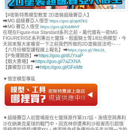
【#密斯特喬模型教室 2D塗裝超級賽亞人】
➡MG 超級賽亞人悟空
https://goo.gl/ypKFkQ
➡MG 賽亞人悟空
https://goo.gl/EsMMVf
在現在Figure-rise Standard系列之前，萬代還有一款MG
FIGURERISE系列專出七龍珠、假面騎士等1/8比例模型，今
天就來幫大家複習一下之前我們所做的2D塗裝技法吧~- - -
【六月份模型課程線上報名】➡
https://goo.gl/78cLDL
【P免運開跑】➡
https://goo.gl/dUYxaP
【蝦大賣場】➡
https://goo.gl/7aZXNA
【露模型日常】➡
https://goo.gl/GFeMtr
▼
悟空模型專區
▼
超級賽亞人初登場是在七龍珠原作第
話，孫悟空與弗利
317
沙在納美克星球的戰鬥中，因克林慘遭弗利沙殺害而引起悟
空極度的憤怒
爆雷
，進而變身成為傳說中千年出現一次的
(
XD)