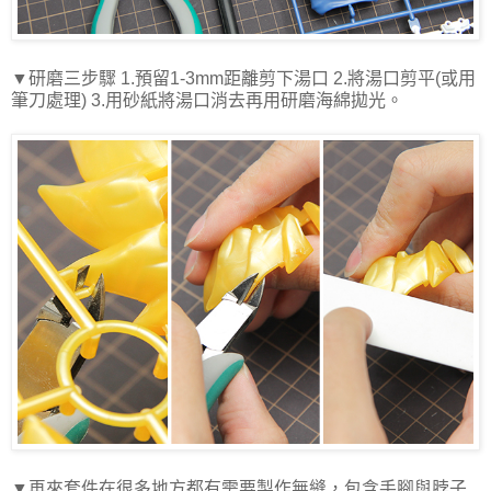
▼研磨三步驟
1.
預留
1-3mm
距離剪下湯口
2.
將湯口剪平
(
或用
筆刀處理
) 3.
用砂紙將湯口消去再用研磨海綿拋光。
▼再來套件在很多地方都有需要製作無縫，包含手腳與脖子