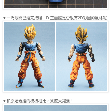
▼一眨眼間已經完成嘍：
D
正面照是否很有
2D
彩圖的風格呢
▼和原始素組的模樣相比，質感大躍進！