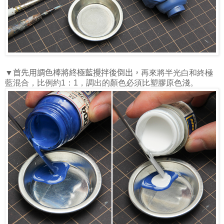
▼首先用調色棒將終極藍攪拌後倒出，
再來將半光白和終極
藍混合，比例約
1
：
1
，調出的顏色必須比塑膠原色淺。