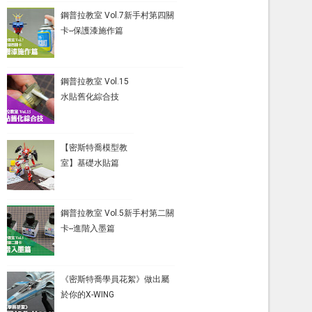
鋼普拉教室 Vol.7新手村第四關
卡--保護漆施作篇
鋼普拉教室 Vol.15
水貼舊化綜合技
【密斯特喬模型教
室】基礎水貼篇
鋼普拉教室 Vol.5新手村第二關
卡--進階入墨篇
《密斯特喬學員花絮》做出屬
於你的X-WING