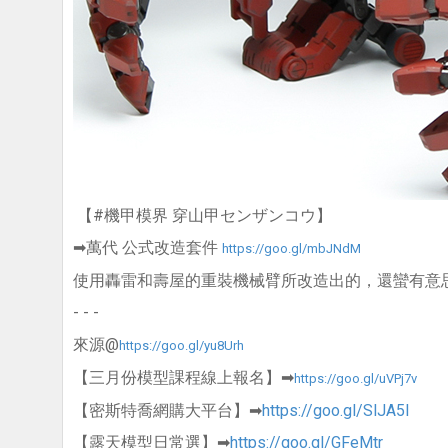
【
#機甲模界 穿山甲センザンコウ
】
➡萬代 公式改造套件
https://goo.gl/mbJNdM
使用轟雷和壽屋的重裝機械臂所改造出的，還蠻有意
- - -
來源@
https://goo.gl/yu8Urh
【三月份模型課程線上報名】➡
https://goo.gl/uVPj7v
【密斯特喬網購大平台】➡
https://goo.gl/SlJA5I
【露天模型日常選】➡
https://goo.gl/GFeMtr