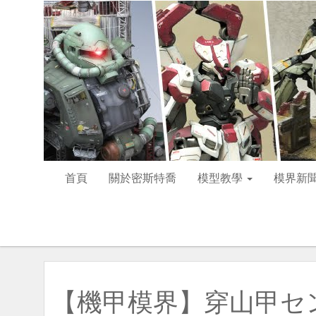
首頁
關於密斯特喬
模型教學
模界新
【機甲模界】穿山甲セ