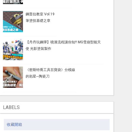
鋼普拉教室 Vol.19
筆塗技基礎之章
【丹丹玩鋼彈】噴漆流程讓你知!! MG雪崩型能天
使 光影塗裝製作
《密斯特喬工具百寶袋》分模線
的剋星─陶瓷刀
LABELS
收藏開箱