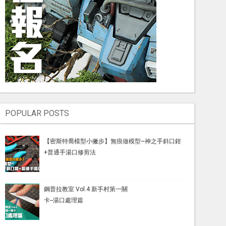
POPULAR POSTS
【密斯特喬模型小撇步】無痕做模型~神之手斜口鉗
+普通手湯口修剪法
鋼普拉教室 Vol.4 新手村第一關
卡--湯口處理篇