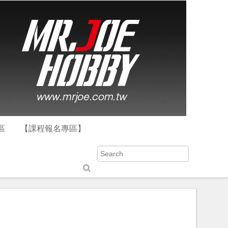
區
【課程報名專區】
S
u
b
m
it