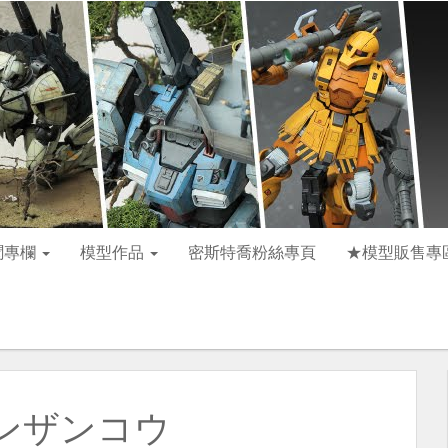
聞專欄
模型作品
密斯特喬粉絲專頁
★模型販售專
ンザンコウ