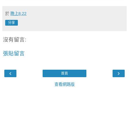
於
晚上8:22
分享
沒有留言:
張貼留言
‹
›
首頁
查看網路版