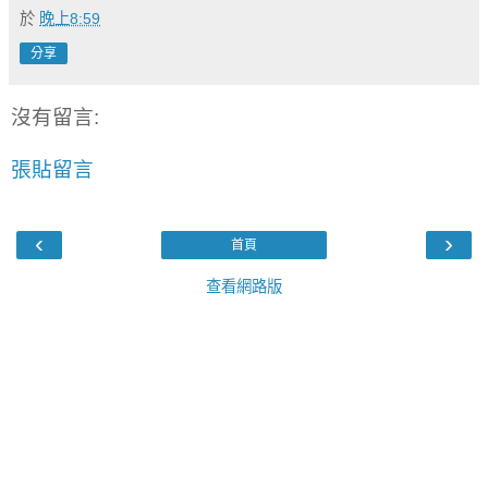
於
晚上8:59
分享
沒有留言:
張貼留言
‹
›
首頁
查看網路版