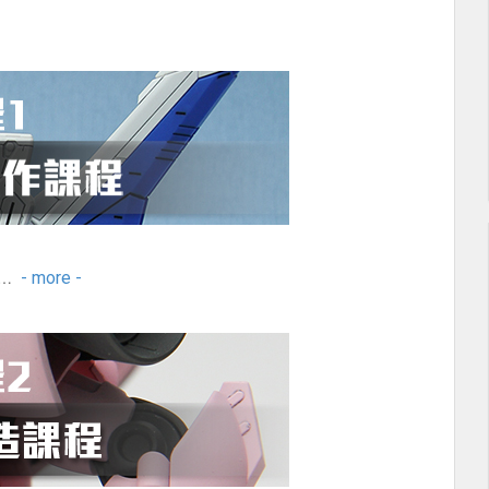
…
- more -