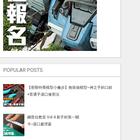
POPULAR POSTS
【密斯特喬模型小撇步】無痕做模型~神之手斜口鉗
+普通手湯口修剪法
鋼普拉教室 Vol.4 新手村第一關
卡--湯口處理篇