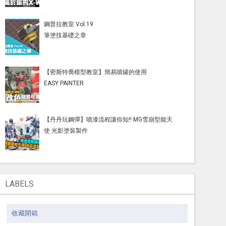
鋼普拉教室 Vol.19
筆塗技基礎之章
【密斯特喬模型教室】簡易噴罐的使用
EASY PAINTER
【丹丹玩鋼彈】噴漆流程讓你知!! MG雪崩型能天
使 光影塗裝製作
LABELS
收藏開箱