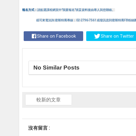
報名方式：
請點選課程網頁中"我要報名"填妥資料後由專人與您聯絡。
或可來電洽詢 密斯特喬專線：02-2796-7561 或發訊息到密斯特喬FB粉絲
Share on Facebook
Share on Twitter
No Similar Posts
較新的文章
沒有留言 :