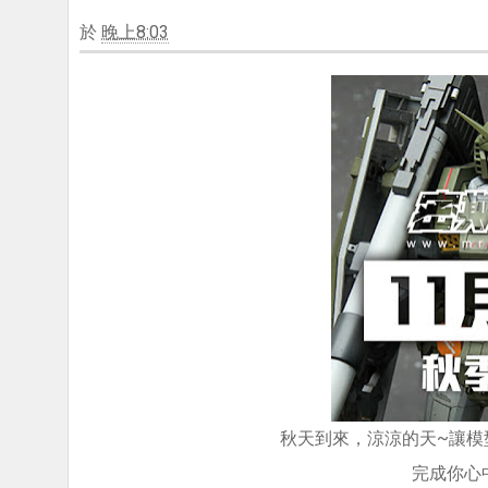
於
晚上8:03
秋天到來，涼涼的天~讓模
完成你心