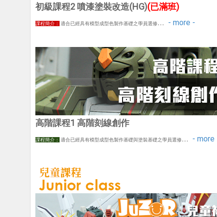
初級課程2 噴漆塗裝改造(HG)
(已滿班)
…
- more -
課程簡介：
適合已經具有模型成型色製作基礎之學員選修
高階課程1 高階刻線創作
…
- more 
課程簡介：
適
合
已經具有模型成型色製作基礎與塗裝基礎之學員選修