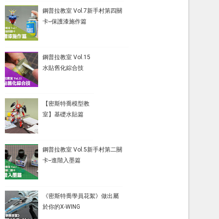
鋼普拉教室 Vol.7新手村第四關
卡--保護漆施作篇
鋼普拉教室 Vol.15
水貼舊化綜合技
【密斯特喬模型教
室】基礎水貼篇
鋼普拉教室 Vol.5新手村第二關
卡--進階入墨篇
《密斯特喬學員花絮》做出屬
於你的X-WING