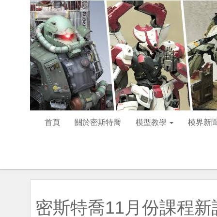
首頁
關於密斯特喬
模型教學
模界新
密斯特喬11月份課程新