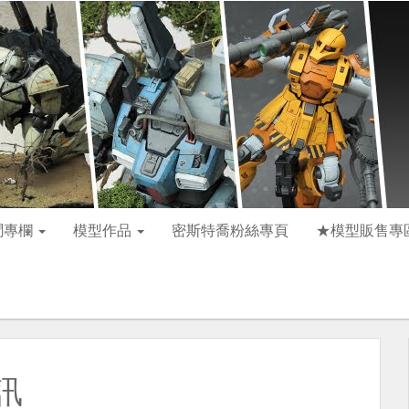
聞專欄
模型作品
密斯特喬粉絲專頁
★模型販售專
訊