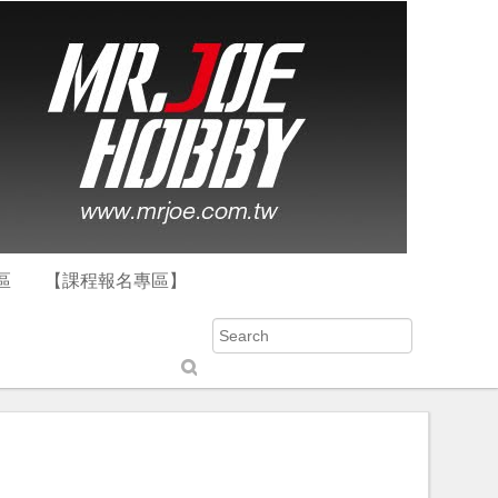
區
【課程報名專區】
S
u
b
m
it