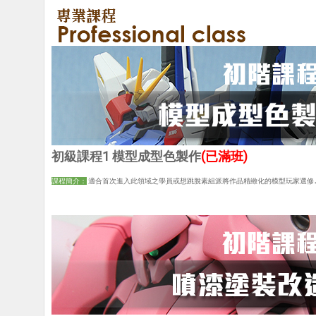
初級課程1 模型成型色製作
(已滿班)
課程簡介：
適
合首次進入此領域之學員或想跳脫素組派將作品精緻化的模型玩家選修