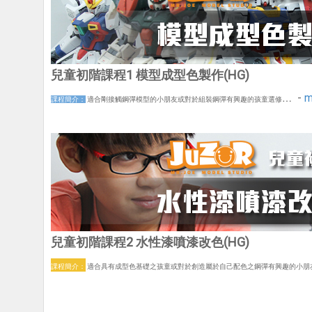
兒童初階課程1
模型成型色製作
(HG)
…
-
m
課程簡介：
適
合剛接觸鋼彈模型的小朋友或對於組裝鋼彈有興趣的孩童選修
兒童
初階
課程2 水性漆噴漆改色
(HG)
課程簡介：
適
合
具有成型色基礎之孩童或對於創造屬於自己配色之鋼彈有興趣的小朋