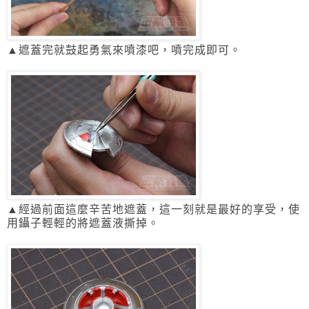
▲遮蓋完就鼓起勇氣來噴漆吧，噴完成即可。
▲經過前面這麼辛苦地遮蓋，這一刻就是最好的享受，使
用鑷子輕輕的將遮蓋液撕掉。