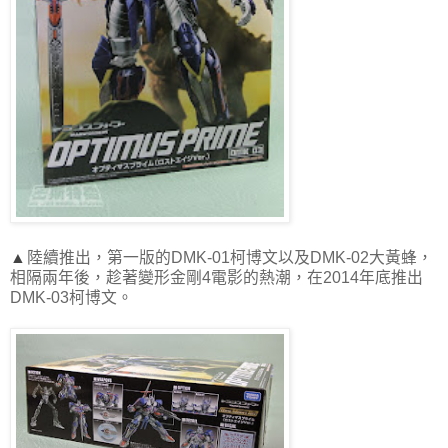
▲
陸續推出，第一版的
DMK-01
柯博文以及
DMK-02
大黃蜂，
相隔兩年後，趁著變形金剛4電影的熱潮，在2014年底推出
DMK-03柯博文。