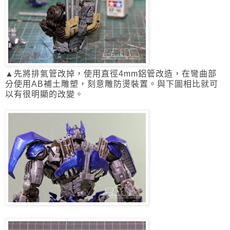
▲先將排氣管改掉，使用直徑4mm鋁管改造，在彎曲部
分使用AB補土雕塑，
刻意雕防燙裝置。
與下圖相比就可
以有很明顯的改變。