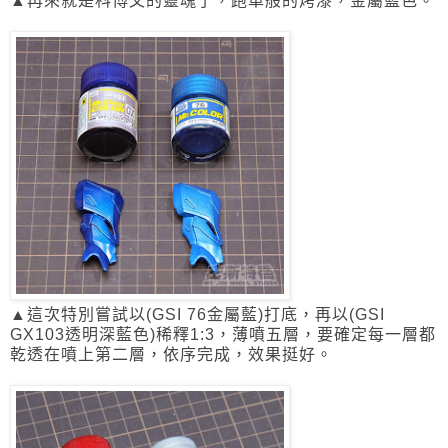
▲再來就是科博文的靈魂了，跑車般的烤漆，金屬藍色。
▲這次特別嘗試以(GSI 76金屬藍)打底，再以(GSI
GX103透明深藍色)稀釋1:3，
薄噴五層，要確定每一層都
乾透在噴上第二層，依序完成，效果挺好。