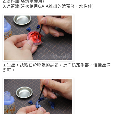
2.塗料皿(裝清水使用)
3.遮蓋液(這次使用GAIA推出的遮蓋液，水性佳)
▲筆塗，訣竅在於呼吸的調節，進而穩定手部，慢慢塗滿
即可。