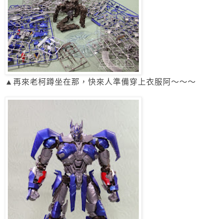
▲再來老柯蹲坐在那，快來人準備穿上衣服阿～～～