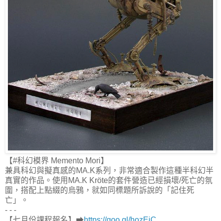
【#科幻模界 Memento Mori】
兼具科幻與擬真感的MA.K系列，非常適合製作這種半科幻半
真實的作品。使用MA.K Kröte的套件營造已經損壞/死亡的氛
圍，搭配上點綴的烏鴉，就如同標題所訴說的「記住死
亡」。
- - -
【七月份課程報名】➡
https://goo.gl/hozEiC